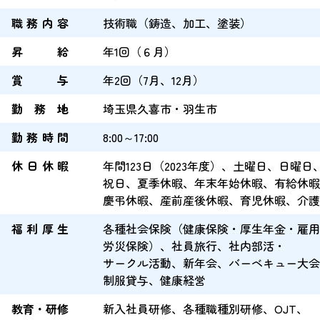
職務内容
技術職（鋳造、加工、塗装）
昇給
年1回（６月）
賞与
年2回（7月、12月）
勤務地
埼玉県久喜市・羽生市
勤務時間
8:00～17:00
休日休暇
年間123日（2023年度）、
土曜日、
日曜日
祝日、
夏季休暇、
年末年始休暇、
有給休暇
慶弔休暇、
産前産後休暇、
育児休暇、
介護
福利厚生
各種社会保険（健康保険・厚生年金・雇用
労災保険）、
社員旅行、
社内部活・
サークル活動、
新年会、
バーベキュー大会
制服貸与、
健康経営
教育・研修
新入社員研修、
各種職種別研修、
OJT、