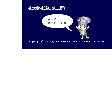
株式会社遠山鉄工所HP
Copyright © 2024 Tohyama Tekkohsho Co.,Ltd. All Rights Reserved.