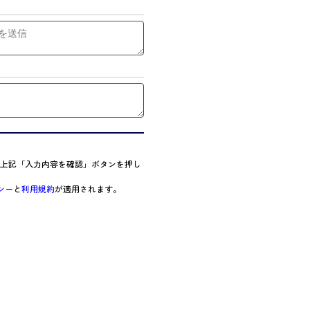
上記「入力内容を確認」ボタンを押し
シー
と
利用規約
が適用されます。